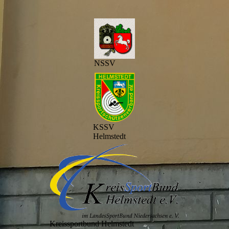
NSSV
KSSV
Helmstedt
Kreissportbund Helmstedt